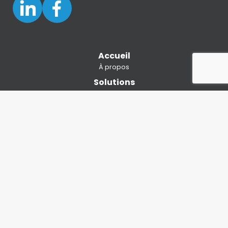
Accueil
À propos
Solutions
Unicom
Unicom Mobile
Fuel Tax System
Simple Ace
Simple Web Dispatch
Services
TCS
Services PL
Carrières
Nous joindre